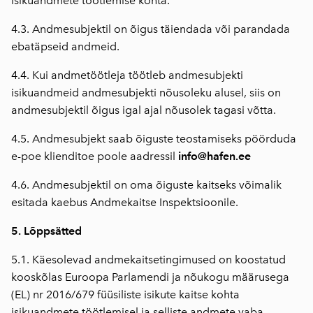
isikuandmete töötlemise kohta.
4.3. Andmesubjektil on õigus täiendada või parandada
ebatäpseid andmeid.
4.4. Kui andmetöötleja töötleb andmesubjekti
isikuandmeid andmesubjekti nõusoleku alusel, siis on
andmesubjektil õigus igal ajal nõusolek tagasi võtta.
4.5. Andmesubjekt saab õiguste teostamiseks pöörduda
e-poe klienditoe poole aadressil
info@hafen.ee
4.6. Andmesubjektil on oma õiguste kaitseks võimalik
esitada kaebus Andmekaitse Inspektsioonile.
5. Lõppsätted
5.1. Käesolevad andmekaitsetingimused on koostatud
kooskõlas Euroopa Parlamendi ja nõukogu määrusega
(EL) nr 2016/679 füüsiliste isikute kaitse kohta
isikuandmete töötlemisel ja selliste andmete vaba