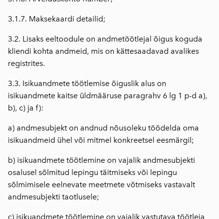
3.1.7. Maksekaardi detailid;
3.2. Lisaks eeltoodule on andmetöötlejal õigus koguda
kliendi kohta andmeid, mis on kättesaadavad avalikes
registrites.
3.3. Isikuandmete töötlemise õiguslik alus on
isikuandmete kaitse üldmääruse paragrahv 6 lg 1 p-d a),
b), c) ja f):
a) andmesubjekt on andnud nõusoleku töödelda oma
isikuandmeid ühel või mitmel konkreetsel eesmärgil;
b) isikuandmete töötlemine on vajalik andmesubjekti
osalusel sõlmitud lepingu täitmiseks või lepingu
sõlmimisele eelnevate meetmete võtmiseks vastavalt
andmesubjekti taotlusele;
c) isikuandmete töötlemine on vajalik vastutava töötleja