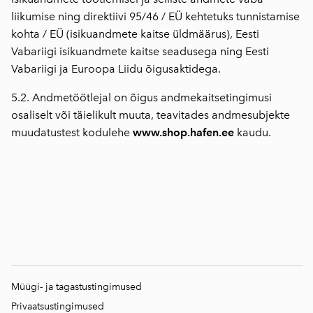
liikumise ning direktiivi 95/46 / EÜ kehtetuks tunnistamise
kohta / EÜ (isikuandmete kaitse üldmäärus), Eesti
Vabariigi isikuandmete kaitse seadusega ning Eesti
Vabariigi ja Euroopa Liidu õigusaktidega.
5.2. Andmetöötlejal on õigus andmekaitsetingimusi
osaliselt või täielikult muuta, teavitades andmesubjekte
muudatustest kodulehe
www.shop.hafen.ee
kaudu.
Müügi- ja tagastustingimused
Privaatsustingimused