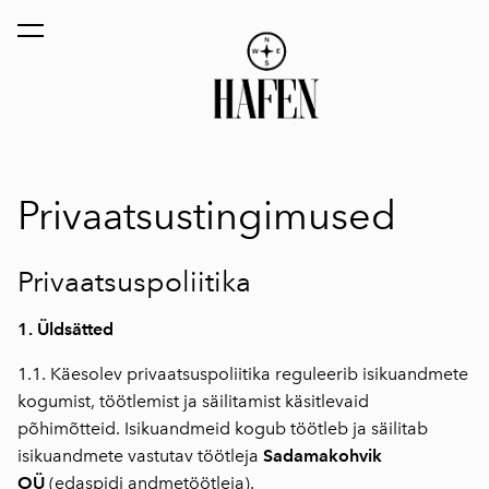
lisati ostukorvi.
Vaata ostukorvi
Privaatsustingimused
Privaatsuspoliitika
1. Üldsätted
1.1. Käesolev privaatsuspoliitika reguleerib isikuandmete
kogumist, töötlemist ja säilitamist käsitlevaid
põhimõtteid. Isikuandmeid kogub töötleb ja säilitab
isikuandmete vastutav töötleja
Sadamakohvik
OÜ
(edaspidi andmetöötleja).