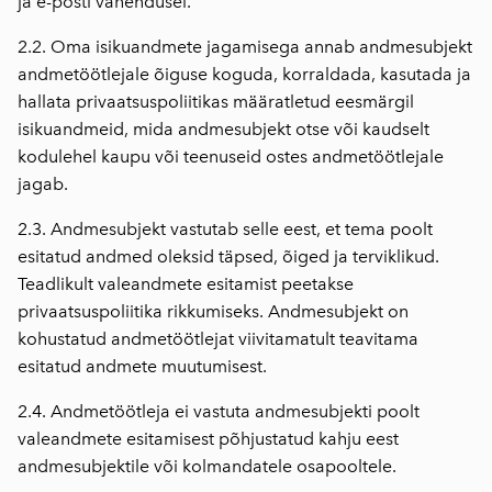
ja e-posti vahendusel.
2.2. Oma isikuandmete jagamisega annab andmesubjekt
andmetöötlejale õiguse koguda, korraldada, kasutada ja
hallata privaatsuspoliitikas määratletud eesmärgil
isikuandmeid, mida andmesubjekt otse või kaudselt
kodulehel kaupu või teenuseid ostes andmetöötlejale
jagab.
2.3. Andmesubjekt vastutab selle eest, et tema poolt
esitatud andmed oleksid täpsed, õiged ja terviklikud.
Teadlikult valeandmete esitamist peetakse
privaatsuspoliitika rikkumiseks. Andmesubjekt on
kohustatud andmetöötlejat viivitamatult teavitama
esitatud andmete muutumisest.
2.4. Andmetöötleja ei vastuta andmesubjekti poolt
valeandmete esitamisest põhjustatud kahju eest
andmesubjektile või kolmandatele osapooltele.