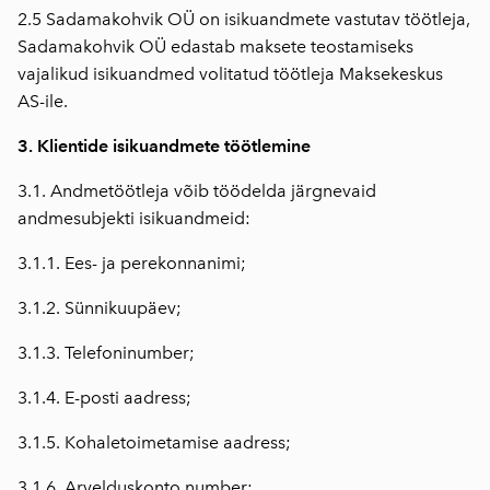
2.5 Sadamakohvik OÜ on isikuandmete vastutav töötleja,
Sadamakohvik OÜ edastab maksete teostamiseks
vajalikud isikuandmed volitatud töötleja Maksekeskus
AS-ile.
3. Klientide isikuandmete töötlemine
3.1. Andmetöötleja võib töödelda järgnevaid
andmesubjekti isikuandmeid:
3.1.1. Ees- ja perekonnanimi;
3.1.2. Sünnikuupäev;
3.1.3. Telefoninumber;
3.1.4. E-posti aadress;
3.1.5. Kohaletoimetamise aadress;
3.1.6. Arvelduskonto number;