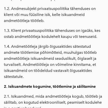
1.2. Andmesubjekt privaatsuspoliitika tähenduses on
klient või muu füüsiline isik, kelle isikuandmeid
andmetöötleja töötleb.
1.3. Klient privaatsuspoliitika tähenduses on igaüks, kes
ostab andmetöötleja kodulehelt kaupu või teenuseid.
1.4. Andmetöötleja järgib õigusaktides sätestatud
andmete töötlemise põhimõtteid, muuhulgas töötleb
andmetöötleja isikuandmeid seaduslikult, õiglaselt ja
turvaliselt. Andmetöötleja on võimeline kinnitama, et
isikuandmeid on töödeldud vastavalt õigusaktides
sätestatule.
2. Isikuandmete kogumine, töötlemine ja säilitamine
2.1. Isikuandmed, mida andmetöötleja kogub, töötleb ja
säilitab, on kogutud elektrooniliselt, peamiselt kodulehe